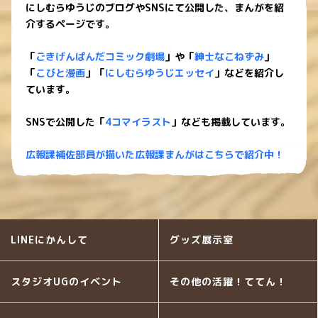
にしむらゆうじのブログやSNSにて公開した、まんがを紹
介するページです。
「
ごきげんぱんだコミック劇場
」や「
紳士なこねずみ
」
「
こびと漫画
」「
にしむらゆうじエッセイ
」などを紹介し
ています。
SNSで公開した「
4コマイラスト
」なども掲載しています。
広報課補佐部員が描いた広報課まんがはこちらで紹介中！
LINEにかんして
グッズ展示室
スタジオUGのイベント
その他の活躍！ててん！